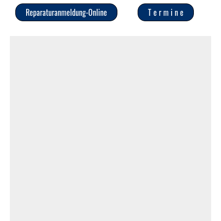
Reparaturanmeldung-Online
T e r m i n e