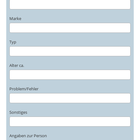
Marke
Typ
Alter ca.
Problem/Fehler
Sonstiges
Angaben zur Person