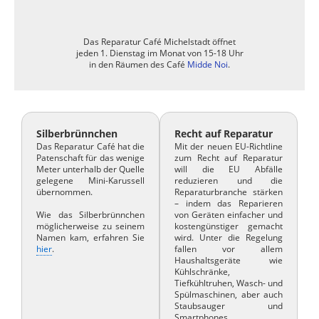
Das Reparatur Café Michelstadt öffnet
jeden 1. Dienstag im Monat von 15-18 Uhr
in den Räumen des Café
Midde Noi
.
Silberbrünnchen
Recht auf Reparatur
Das Reparatur Café hat die
Mit der neuen EU-Richtline
Patenschaft für das wenige
zum Recht auf Reparatur
Meter unterhalb der Quelle
will die EU Abfälle
gelegene Mini-Karussell
reduzieren und die
übernommen.
Reparaturbranche stärken
– indem das Reparieren
Wie das Silberbrünnchen
von Geräten einfacher und
möglicherweise zu seinem
kostengünstiger gemacht
Namen kam, erfahren Sie
wird. Unter die Regelung
hier
.
fallen vor allem
Haushaltsgeräte wie
Kühlschränke,
Tiefkühltruhen, Wasch- und
Spülmaschinen, aber auch
Staubsauger und
Smartphones.