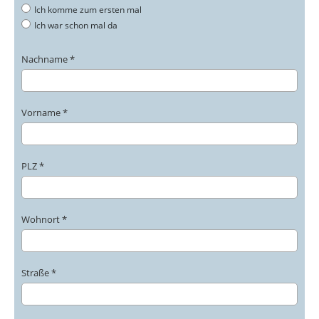
Ich komme zum ersten mal
Ich war schon mal da
Nachname *
Vorname *
PLZ *
Wohnort *
Straße *