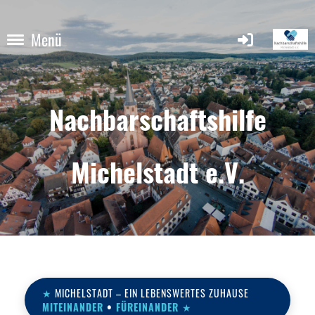
Menü
Nachbarschaftshilfe
Michelstadt e.V.
★
MICHELSTADT – EIN LEBENSWERTES ZUHAUSE
MITEINANDER
•
FÜREINANDER
★