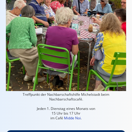
Treffpunkt der Nachbarschaftshilfe Michelstadt beim
Nachbarschaftscafé.
Jeden 1. Dienstag eines Monats von
15 Uhr bis 17 Uhr
im Café
Midde Noi
.